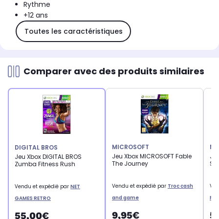
Rythme
+12 ans
Toutes les caractéristiques
Comparer avec des produits similaires
MICROSOFT
MI
DIGITAL BROS
Jeu Xbox MICROSOFT Fable
Je
Jeu Xbox DIGITAL BROS
The Journey
Spo
Zumba Fitness Rush
Vendu et expédié par
Troc cash
Ven
Vendu et expédié par
NET
and game
RE
GAMES RETRO
9,95€
5
55,00€