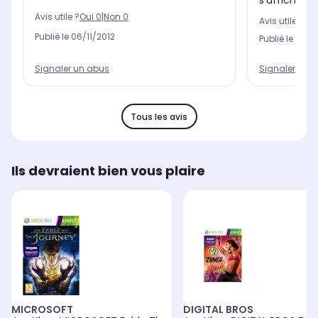
s'afficher e
Avis utile ?
Oui
0
|
Non
0
Avis utile ?
Oui
Publié le
06/11/2012
Publié le
14/0
Signaler un abus
Signaler un 
Tous les avis
Ils devraient bien vous plaire
MICROSOFT
DIGITAL BROS