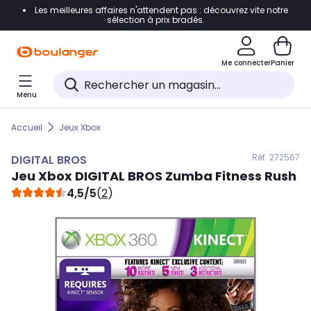
Les meilleures affaires n'attendent pas : découvrez vite notre
Accéder directement à la navigation
sélection à prix bradés.
Accéder directement au contenu
Me connecter
Panier
Accéder directement au pied de page
Menu
Accéder directement au chatbot
Accueil
Jeux Xbox
Réf. 272
567
DIGITAL BROS
Jeu Xbox
DIGITAL BROS
Zumba Fitness Rush
4,5/5
(
2
)