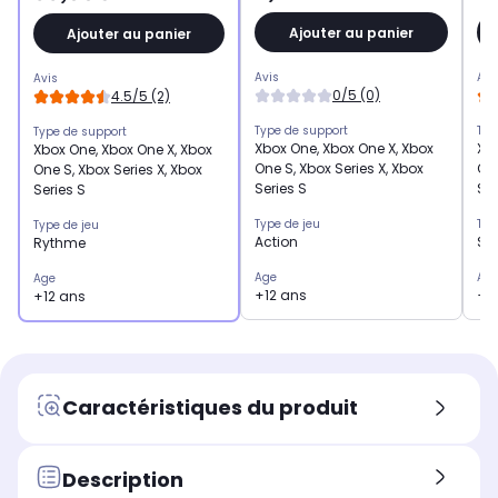
Ajouter au panier
Ajouter au panier
Avis
Avi
Avis
0/5 (0)
4.5/5 (2)
Type de support
Typ
Type de support
Xbox One, Xbox One X, Xbox
Xbo
Xbox One, Xbox One X, Xbox
One S, Xbox Series X, Xbox
One
One S, Xbox Series X, Xbox
Series S
Ser
Series S
Type de jeu
Typ
Type de jeu
Action
Sp
Rythme
Age
Ag
Age
+12 ans
+3
+12 ans
Caractéristiques du produit
Description