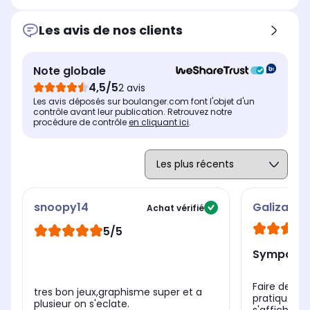
Les avis de nos clients
Note globale
4,5/5
2 avis
Les avis déposés sur boulanger.com font l'objet d'un
contrôle avant leur publication. Retrouvez notre
procédure de contrôle
en cliquant ici
.
snoopy14
Galizam
Achat vérifié
5/5
Sympa et 
Faire de la 
tres bon jeux,graphisme super et a
pratique su
plusieur on s'eclate.