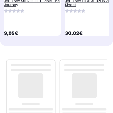
Jeu Xbox MICROSOFT Fable The
Jeu Xbox DIGITAL BROS Zu
Journey
Kinect
currentPrice
currentPrice
9,95€
30,02€