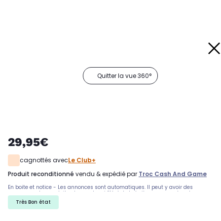
Quitter la vue 360°
29,95€
cagnottés avec
Le Club+
produit reconditionné
vendu & expédié par
Troc Cash And Game
En boite et notice - Les annonces sont automatiques. Il peut y avoir des
rayures sur les produits, demandez si l'état de la boite par exemple est
important. Nous ne pouvons pas tout detailler
Très Bon état