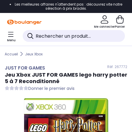
Les meilleures affaires n'attendent pas : découvrez vite notre
Accéder directement à la navigation
sélection à prix bradés.
Accéder directement au contenu
Me connecter
Panier
Accéder directement au pied de page
Menu
Accéder directement au chatbot
Accueil
Jeux Xbox
Réf. 267
772
JUST FOR GAMES
Jeu Xbox
JUST FOR GAMES
lego harry potter
5 à 7 Reconditionné
Donner le premier avis