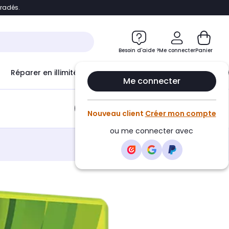
bradés.
e
Accéder directement au chatbot
Besoin d'aide ?
Me connecter
Panier
Réparer en illimité avec
Le Club Infinity
Econ
Me connecter
Ajouter au panier
•
5,95€
Nouveau client
Créer mon compte
ou me connecter avec