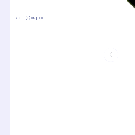
Visuel(s) du produit neuf