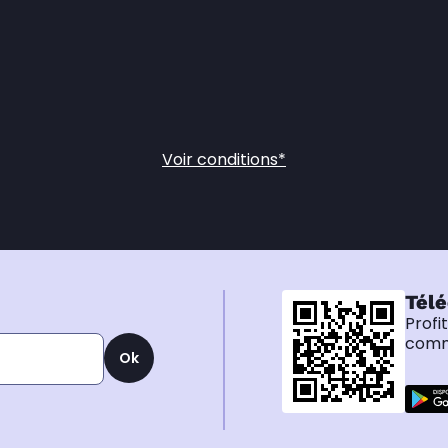
Voir conditions*
Télé
Profi
comma
Ok