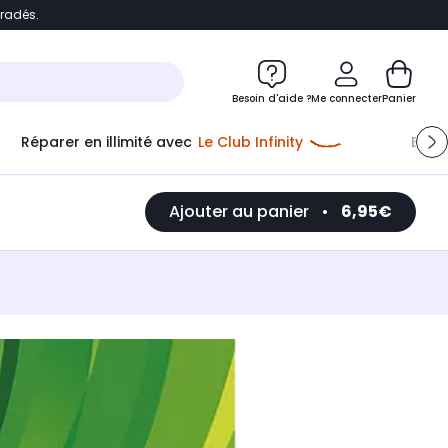
bradés.
e
Accéder directement au chatbot
Besoin d'aide ?
Me connecter
Panier
Réparer en illimité avec
Le Club Infinity
Econ
Ajouter au panier
•
6,95€