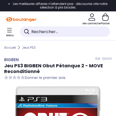
Les meilleures affaires n'attendent pas : découvrez vite notre
Accéder directement à la navigation
sélection à prix bradés.
Accéder directement au contenu
Me connecter
Panier
Accéder directement au pied de page
Menu
Accéder directement au chatbot
Accueil
Jeux PS3
Réf. 136
401
BIGBEN
Jeu PS3
BIGBEN
Obut Pétanque 2 - MOVE
Reconditionné
Donner le premier avis