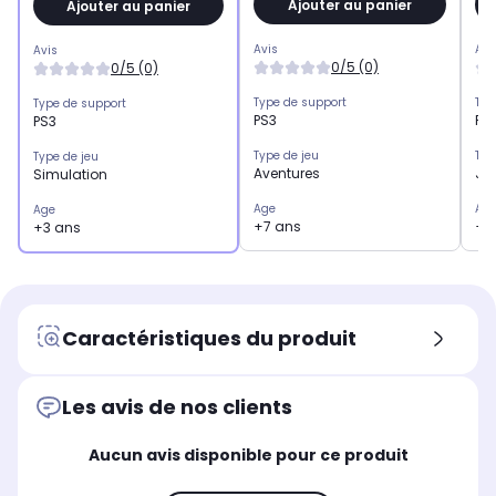
Ajouter au panier
Ajouter au panier
Avis
Avi
Avis
0/5 (0)
0/5 (0)
Type de support
Typ
Type de support
PS3
PS
PS3
Type de jeu
Typ
Type de jeu
Aventures
Jeu
Simulation
Age
Ag
Age
+7 ans
+1
+3 ans
Caractéristiques du produit
Les avis de nos clients
Aucun avis disponible pour ce produit