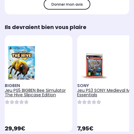
Donner mon avis
Ils devraient bien vous plaire
BIGBEN
SONY
Jeu PS5 BIGBEN Bee Simulator
Jeu PS3 SONY Medieval Mo
The Hive Slipcase Edition
Essentials
currentPrice
currentPrice
29,99€
7,95€