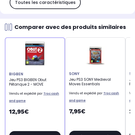
Toutes les caractéristiques
Comparer avec des produits similaires
SONY
SQ
BIGBEN
Jeu PS3 SONY Medieval
Jeu
Jeu PS3 BIGBEN Obut
Moves Essentials
Fa
Pétanque 2 - MOVE
Vendu et expédié par
Troc cash
Ven
Vendu et expédié par
Troc cash
and game
an
and game
7,95€
2
12,95€