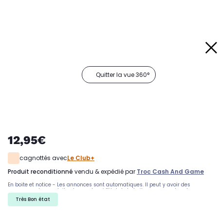
Quitter la vue 360°
12,95€
cagnottés avec
Le Club+
produit reconditionné
vendu & expédié par
Troc Cash And Game
En boite et notice - Les annonces sont automatiques. Il peut y avoir des
rayures sur les produits, demandez si l'état de la boite par exemple est
important. Nous ne pouvons pas tout detailler
Très Bon état