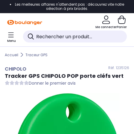
Les meilleures affaires n'attendent pas : découvrez vite notre
Accéder directement à la navigation
sélection à prix bradés.
Accéder directement au contenu
Me connecter
Panier
Accéder directement au pied de page
Menu
Accéder directement au chatbot
Accueil
Traceur GPS
Réf. 123
5126
CHIPOLO
Tracker GPS
CHIPOLO
POP porte cléfs vert
Donner le premier avis