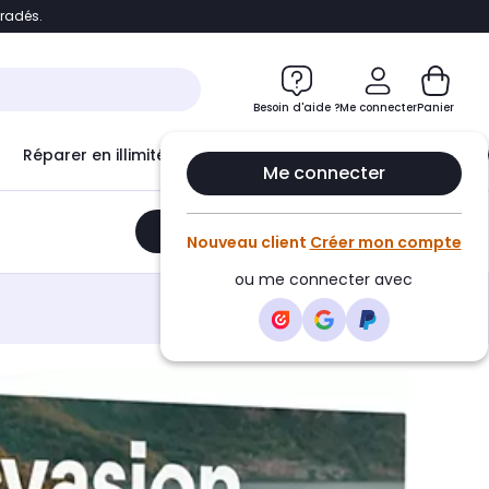
bradés.
e
Accéder directement au chatbot
Besoin d'aide ?
Me connecter
Panier
Réparer en illimité avec
Le Club Infinity
Econ
Me connecter
Ajouter au panier
•
259,90€
Nouveau client
Créer mon compte
ou me connecter avec