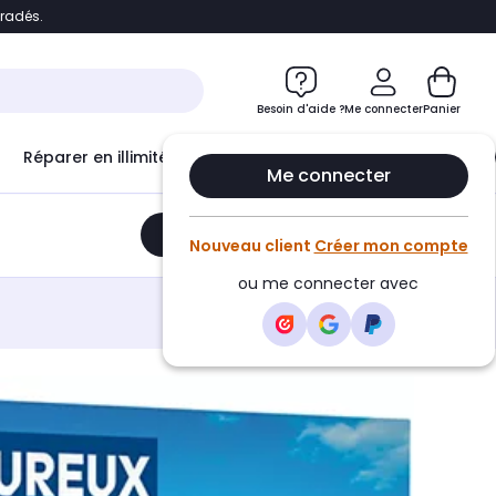
bradés.
e
Accéder directement au chatbot
Besoin d'aide ?
Me connecter
Panier
Réparer en illimité avec
Le Club Infinity
Econ
Me connecter
Ajouter au panier
•
199,90€
Nouveau client
Créer mon compte
ou me connecter avec