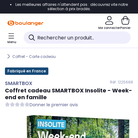
Les meilleures affaires n'attendent pas : découvrez vite notre
Accéder directement à la navigation
sélection à prix bradés.
Accéder directement au contenu
Me connecter
Panier
Accéder directement au pied de page
Menu
Accéder directement au chatbot
Coffret - Carte cadeau
Fabriqué en France
Réf. 122
5688
SMARTBOX
Coffret cadeau
SMARTBOX
Insolite - Week-
end en famille
Donner le premier avis