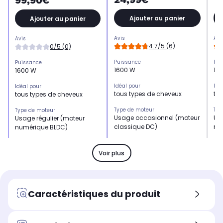
99,90€
Ajouter au panier
Ajouter au panier
Avis
Avi
Avis
4.7/5 (6)
0/5 (0)
Puissance
Pui
Puissance
1600 W
17
1600 W
Idéal pour
Idé
Idéal pour
tous types de cheveux
to
tous types de cheveux
Type de moteur
Typ
Type de moteur
Usage occasionnel (moteur
Us
Usage régulier (moteur
classique DC)
nu
numérique BLDC)
Technologie
Tec
Technologie
Ionique
Io
Ionique
Voir plus
Accessoires
Acc
Accessoires
concentrateur fin
con
concentrateur fin, diffuseur
la
large
Caractéristiques du produit
Nombre de vitesses
Nom
Nombre de vitesses
3 vitesses
3 v
3 vitesses