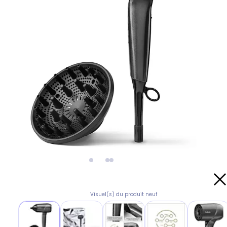
Visuel(s) du produit neuf