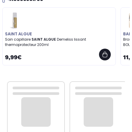
SAINT ALGUE
BAB
Soin capillaire
SAINT ALGUE
Demeliss lissant
Bros
thermoprotecteur 200ml
BOU
9,99€
11