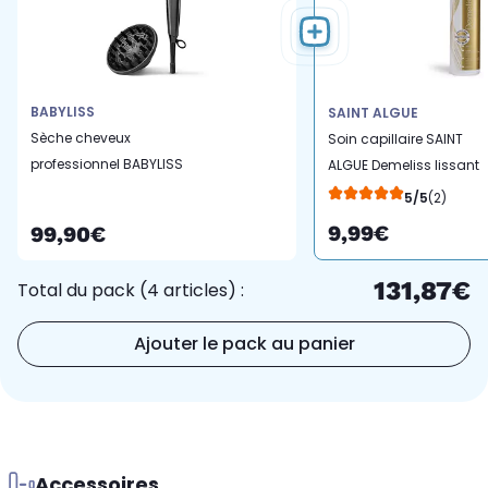
BABYLISS
SAINT ALGUE
Sèche cheveux
Soin capillaire SAINT
professionnel BABYLISS
ALGUE Demeliss lissant
Titanium Shine 1600
thermoprotecteur 200m
5/5
(2)
D6200DE
9,99€
99,90€
131,87€
Total du pack (4 articles) :
Ajouter le pack au panier
Accessoires