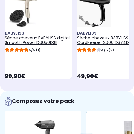
BABYLISS
BABYLISS
Sèche cheveux BABYLISS digital
Sèche cheveux BABYLISS
Smooth Power D6050DSE
CordKeeper 2000 D374DE
5/5
(1)
4/5
(2)
currentPrice
currentPrice
99,90€
49,90€
Composez votre pack