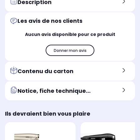
Nombre de températures
Nom
Description
Nombre de températures
3 températures
4 
3 températures
Poids
Poi
Poids
Les avis de nos clients
léger (560 g)
sta
standard (1,12 kg)
Nombre de vitesses
Nom
Nombre de vitesses
Aucun avis disponible pour ce produit
3 vitesses
3 v
3 vitesses
Nombre de températures
Nom
Nombre de températures
3 températures
4 
Donner mon avis
3 températures
Contenu du carton
Notice, fiche technique...
Ils devraient bien vous plaire