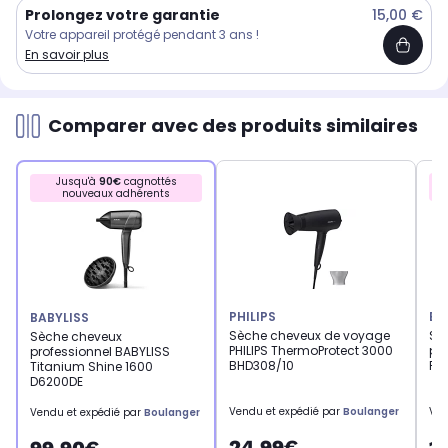
Prolongez votre garantie
15,00 €
Votre appareil protégé pendant 3 ans !
En savoir plus
Comparer avec des produits similaires
Jusqu'à
90€
cagnottés
nouveaux adhérents
PHILIPS
BA
BABYLISS
Sèche cheveux de voyage
Sè
Sèche cheveux
PHILIPS ThermoProtect 3000
pro
professionnel BABYLISS
BHD308/10
Po
Titanium Shine 1600
D6200DE
Vendu et expédié par
Boulanger
Ven
Vendu et expédié par
Boulanger
24,99€
1