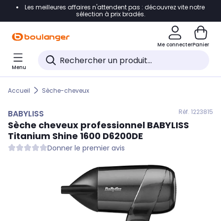
Les meilleures affaires n'attendent pas : découvrez vite notre
Accéder directement à la navigation
sélection à prix bradés.
Accéder directement au contenu
Me connecter
Panier
Accéder directement au pied de page
Menu
Accéder directement au chatbot
Accueil
Sèche-cheveux
Réf. 122
3815
BABYLISS
Sèche cheveux professionnel
BABYLISS
Titanium Shine 1600 D6200DE
Donner le premier avis