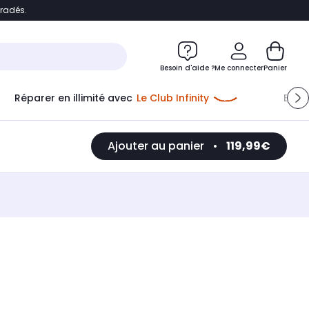
bradés.
e
Accéder directement au chatbot
Besoin d'aide ?
Me connecter
Panier
Réparer en illimité avec
Le Club Infinity
Econ
Ajouter au panier
•
119,99€