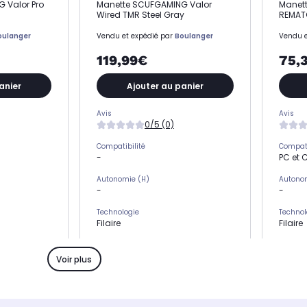
 Valor Pro
Manette SCUFGAMING Valor
Manett
Wired TMR Steel Gray
REMAT
oulanger
Vendu et expédié par
Boulanger
Vendu e
119,99€
75,
anier
Ajouter au panier
Avis
Avis
0/5 (0)
Compatibilité
Compati
-
PC et 
Autonomie (H)
Autono
-
-
Technologie
Technol
Filaire
Filaire
Produit
Produit
le
Manette PC et console
Manett
Voir plus
Coloris
Coloris
Gris
Blanc