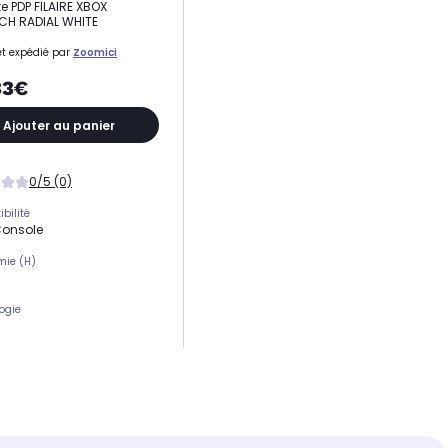
e PDP FILAIRE XBOX
CH RADIAL WHITE
t expédié par
Zoomici
33€
Ajouter au panier
0/5 (0)
bilité
Console
mie (H)
ogie
e PC et console