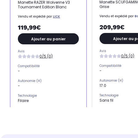
Manette SCUFGAMING
Manette RAZER Wolverine V3
Grise
Tournament Edition Blanc
Vendu et expédié par
B
Vendu et expédié par
LICK
209,99€
119,99€
Ajouter au p
Ajouter au panier
Avis
Avis
0/5 (0)
0/5 (0)
Compatibilité
Compatibilité
-
-
Autonomie (H)
Autonomie (H)
17.0
-
Technologie
Technologie
Sans fil
Filaire
Produit
Produit
Manette PC et conso
Manette PC et console
Coloris
Coloris
Gris
Blanc