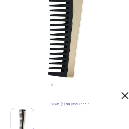
Visuel(s) du produit neuf