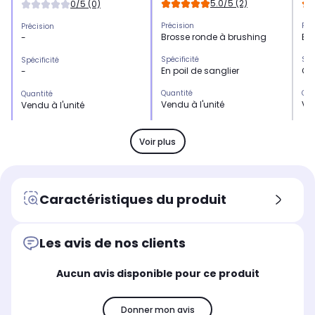
5.0/5 (2)
0/5 (0)
Précision
Pré
Précision
Brosse ronde à brushing
Br
-
Spécificité
Spé
Spécificité
En poil de sanglier
Cé
-
Quantité
Qua
Quantité
Vendu à l'unité
Ven
Vendu à l'unité
Couleur
Cou
Couleur
Bois
Noi
Noir
Voir plus
Produit
Pro
Produit
Brosse à cheveux
Br
Peigne
Forme
Fo
Forme
Caractéristiques du produit
Cylindrique
Cy
-
Les avis de nos clients
Aucun avis disponible pour ce produit
Donner mon avis