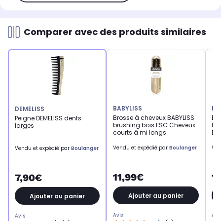
Comparer avec des produits similaires
BABYLISS
BA
DEMELISS
Brosse à cheveux BABYLISS
Br
Peigne DEMELISS dents
brushing bois FSC Cheveux
BR
larges
courts à mi longs
DI
Vendu et expédié par
Boulanger
Ven
Vendu et expédié par
Boulanger
11,99€
1
7,90€
Ajouter au panier
Ajouter au panier
Avis
Avi
Avis