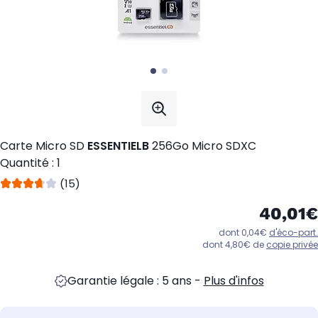
Carte Micro SD
ESSENTIELB
256Go Micro SDXC
Quantité : 1
(15)
40,01€
dont 0,04€
d'éco-part.
dont 4,80€ de
copie privée
Garantie légale : 5 ans
-
Plus d'infos