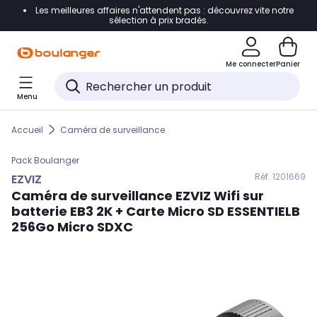
Les meilleures affaires n'attendent pas : découvrez vite notre
Accéder directement à la navigation
sélection à prix bradés.
Accéder directement au contenu
Me connecter
Panier
Accéder directement au pied de page
Menu
Accéder directement au chatbot
Accueil
Caméra de surveillance
Pack
Boulanger
Réf. 120
1669
EZVIZ
Caméra de surveillance
EZVIZ
Wifi sur
batterie EB3 2K + Carte Micro SD ESSENTIELB
256Go Micro SDXC