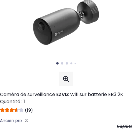
Caméra de surveillance
EZVIZ
Wifi sur batterie EB3 2K
Quantité : 1
(19)
Ancien prix
oldPric
69,99€