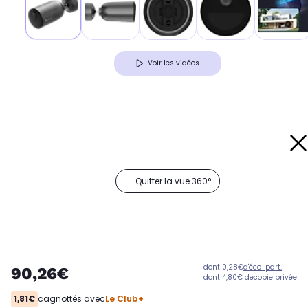
Voir les vidéos
Quitter la vue 360°
dont 0,28€
d'éco-part.
90,26€
dont 4,80€ de
copie privée
1,81€
cagnottés avec
Le Club+