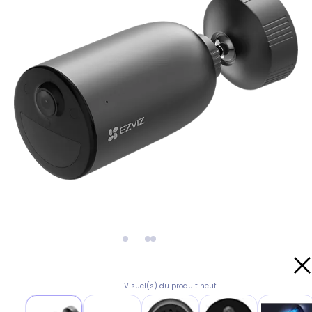
Visuel(s) du produit neuf