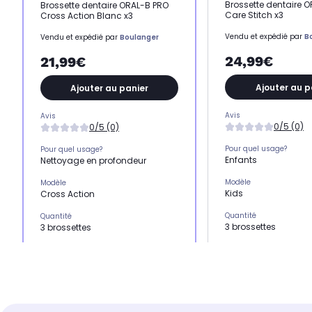
Brossette dentaire O
Brossette dentaire ORAL-B PRO
Care Stitch x3
Cross Action Blanc x3
Vendu et expédié par
B
Vendu et expédié par
Boulanger
24,99€
21,99€
Ajouter au p
Ajouter au panier
Avis
Avis
0/5 (0)
0/5 (0)
Pour quel usage?
Pour quel usage?
Enfants
Nettoyage en profondeur
Modèle
Modèle
Kids
Cross Action
Quantité
Quantité
3 brossettes
3 brossettes
Marque compatible
Marque compatible
Oral B
Oral B
Gamme compatible
Gamme compatible
Oral B iO
Toutes gammes sauf iO