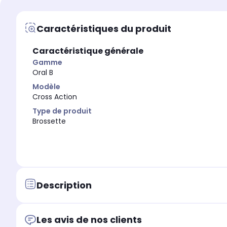
Type de produit
Type de produit
Brossette
Brossette
Caractéristiques du produit
Gamme
Gamme
iO
Oral B
Caractéristique générale
Gamme
Oral B
Modèle
Cross Action
Type de produit
Brossette
Description
Les avis de nos clients