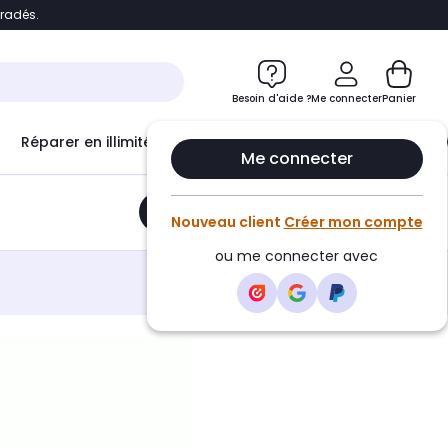
bradés.
e
Accéder directement au chatbot
Besoin d'aide ?
Me connecter
Panier
Réparer en illimité avec
Le Club Infinity
Econ
Me connecter
Ajouter au panier
•
21,99€
Nouveau client
Créer mon compte
ou me connecter avec