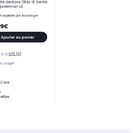
tte dentaire ORAL-B Gentle
Spiderman x3
t expédié par
Boulanger
99€
Ajouter au panier
0/5 (0)
el usage?
 Care
é
settes
 compatible
compatible
s gammes sauf iO