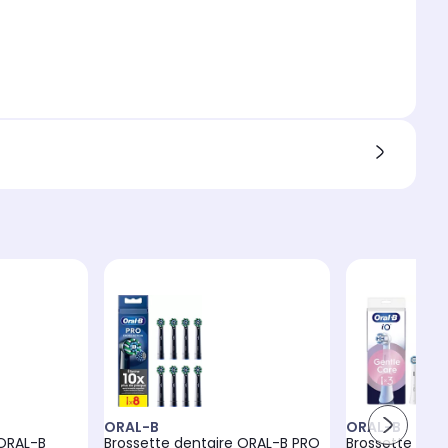
ORAL-B
ORAL-B
 ORAL-B
Brossette dentaire ORAL-B PRO
Brossette dent