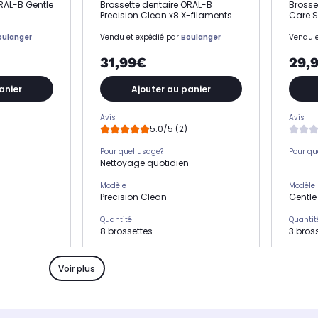
RAL-B Gentle
Brossette dentaire ORAL-B
Brosse
Precision Clean x8 X-filaments
Care 
oulanger
Vendu et expédié par
Boulanger
Vendu e
31,99€
29,
anier
Ajouter au panier
Avis
Avis
5.0/5 (2)
Pour quel usage?
Pour qu
Nettoyage quotidien
-
Modèle
Modèle
Precision Clean
Gentle
Quantité
Quantit
8 brossettes
3 bros
Marque compatible
Marque
Oral B
Oral B
Voir plus
Gamme compatible
Gamme 
Toutes gammes sauf iO
Toute