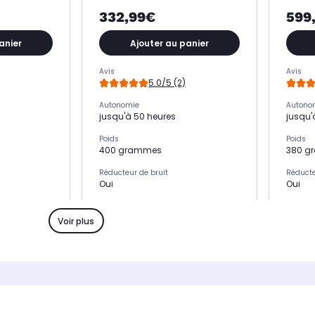
332,99€
599
anier
Ajouter au panier
Avis
Avis
5.0/5 (2)
Autonomie
Autono
jusqu'à 50 heures
jusqu'
Poids
Poids
400 grammes
380 g
Réducteur de bruit
Réducte
Oui
Oui
Produit
Produit
il
casque sans fil
casque
Voir plus
Forme du casque
Forme 
asque
circum-aural : le casque
circum
ment les
enveloppe complètement les
envelo
casque offre
oreilles. Ce type de casque offre
oreill
a durée
un bon confort sur la durée
un bon
Connexion
Connex