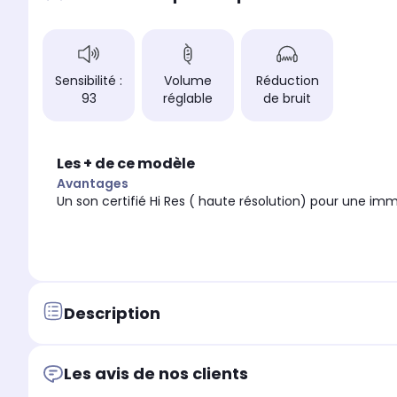
sans fil
filaire
Utilisation
Utilisation
Gaming-Streaming
Gamer
Sensibilité :
Volume
Réduction
Autonomie
Autonomie
non communiqué
autonomie illimitée (filaire)
93
réglable
de bruit
Réponse en fréquence
Réponse en fréquence
20 Hz - 22 KHz
10 Hz - 40 KHz
Les + de ce modèle
Sensibilité
Sensibilité
93 dB
93 dB
Avantages
Un son certifié Hi Res ( haute résolution) pour une imm
Description
Les avis de nos clients