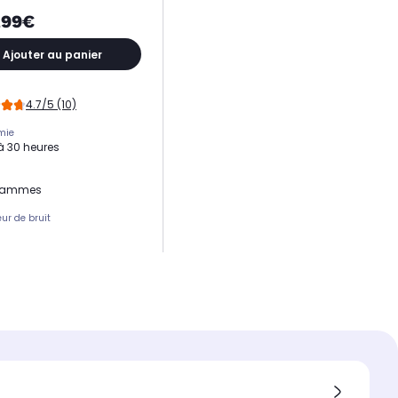
,99€
Ajouter au panier
4.7/5 (10)
mie
à 30 heures
rammes
ur de bruit
 sans fil
du casque
-aural : le casque
ppe complètement les
es. Ce type de casque offre
 confort sur la durée
ion