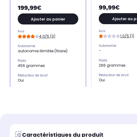
99,99€
199,99€
Ajouter au p
Ajouter au panier
Avis
Avis
1.0/5 (1)
4.0/5 (3)
Autonomie
Autonomie
-
autonomie illimitée (filaire)
Poids
Poids
266 grammes
456 grammes
Réducteur de bruit
Réducteur de bruit
Oui
Oui
Produit
Produit
micro casque sans f
casque filaire
Forme du casque
Forme du casque
circum-aural : le c
circum-aural : le casque
enveloppe complète
enveloppe complètement les
oreilles. Ce type de 
oreilles. Ce type de casque offre
un bon confort sur l
un bon confort sur la durée
Caractéristiques du produit
Connexion
Connexion