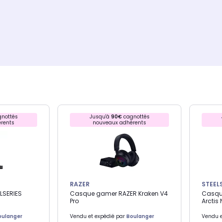
nottés
Jusqu'à
90€
cagnottés
rents
nouveaux adhérents
RAZER
STEEL
LSERIES
Casque gamer RAZER Kraken V4
Casqu
Pro
Arctis 
oulanger
Vendu et expédié par
Boulanger
Vendu e