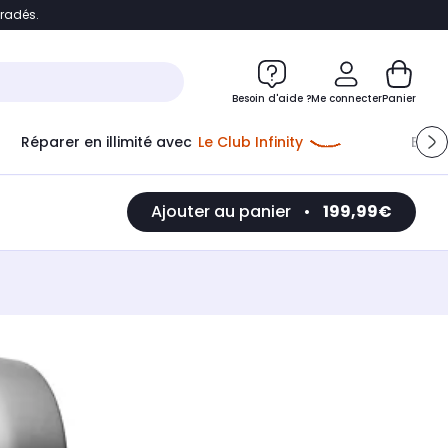
bradés.
e
Accéder directement au chatbot
Besoin d'aide ?
Me connecter
Panier
Réparer en illimité avec
Le Club Infinity
Econ
Ajouter au panier
•
199,99€