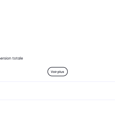
sans fil
sans fi
Utilisation
Utilisat
Gamer
Gamin
Autonomie
Autono
jusqu'à 50 heures
jusqu'
Réponse en fréquence
Réponse
20 Hz - 28 KHz
10 Hz -
Sensibilité
Sensibil
100 dB
101 dB
ersion totale
Voir plus