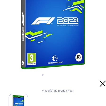
Visuel(s) du produit neuf