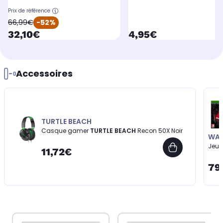
Prix de référence
oldPrice
66,99€
-52%
currentPrice
currentPrice
32,10€
4,95€
Accessoires
TURTLE BEACH
Casque gamer
TURTLE BEACH
Recon 50X Noir
WAR
Jeu 
11,72€
79