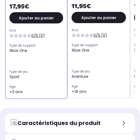
11,95€
1
17,95€
Ajouter au panier
Ajouter au panier
Avis
Avi
Avis
0/5 (0)
0/5 (0)
Type de support
Typ
Type de support
Xbox One
Xb
Xbox One
Type de jeu
Typ
Type de jeu
Aventure
Sp
Sport
Age
Ag
Age
+18 ans
+3
+3 ans
Caractéristiques du produit