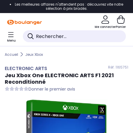
Les meilleures affaires n'attendent pas : découvrez vite notre
Accéder directement à la navigation
sélection à prix bradés.
Accéder directement au contenu
Me connecter
Panier
Accéder directement au pied de page
Menu
Accéder directement au chatbot
Accueil
Jeux Xbox
Réf. 116
5751
ELECTRONIC ARTS
Jeu Xbox One
ELECTRONIC ARTS
F1 2021
Reconditionné
Donner le premier avis