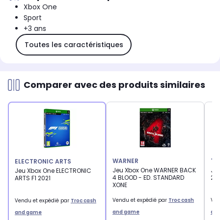
Xbox One
Sport
+3 ans
Toutes les caractéristiques
Comparer avec des produits similaires
WARNER
TA
ELECTRONIC ARTS
Jeu Xbox One WARNER BACK
Je
Jeu Xbox One ELECTRONIC
4 BLOOD - ED. STANDARD
2K
ARTS F1 2021
XONE
Vendu et expédié par
Troc cash
Ven
Vendu et expédié par
Troc cash
and game
an
and game