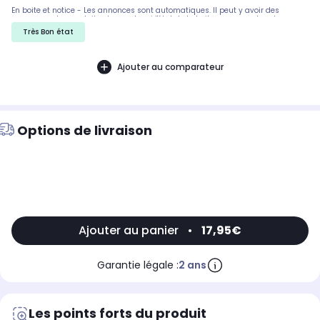
En boite et notice - Les annonces sont automatiques. Il peut y avoir des
rayures sur les produits, demandez si l'état de la boite par exemple est
important. Nous ne pouvons pas tout detailler
Très Bon état
Ajouter au comparateur
Options de livraison
Ajouter au panier
•
17,95€
Garantie légale :
2 ans
Les points forts du produit