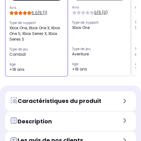
Avis
Avi
Avis
0/5 (0)
5.0/5 (1)
Type de support
Typ
Type de support
Xbox One
Xbo
Xbox One, Xbox One X, Xbox
One S, Xbox Series X, Xbox
Series S
Type de jeu
Typ
Type de jeu
Aventure
Av
Combat
Age
Ag
Age
+16 ans
Tou
+18 ans
Caractéristiques du produit
Description
Les avis de nos clients