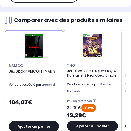
Comparer avec des produits similaires
THQ
NA
NAMCO
Jeu Xbox One THQ Destroy All
Je
Jeu Xbox NAMCO HITMAN 3
Humans! 2 Reprobed Single
Ro
Vendu et expédié par
Electro
Ven
Vendu et expédié par
Zoomici
Network
RE
2
104,07€
Prix de référence
32,99€
-62%
12,39€
Ajouter au panier
Ajouter au panier