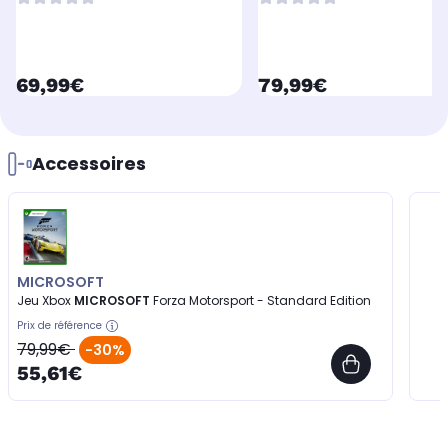
currentPrice
currentPrice
69,99€
79,99€
Accessoires
MICROSOFT
Jeu Xbox
MICROSOFT
Forza Motorsport - Standard Edition
Prix de référence
79,99€
-30%
55,61€