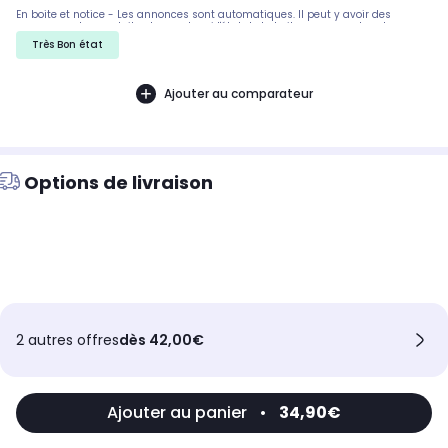
En boite et notice - Les annonces sont automatiques. Il peut y avoir des
rayures sur les produits, demandez si l'état de la boite par exemple est
important. Nous ne pouvons pas tout detailler
Très Bon état
Ajouter au comparateur
Options de livraison
2 autres offres
dès 42,00€
Ajouter au panier
•
34,90€