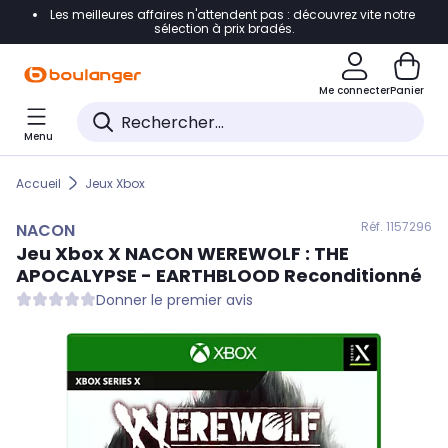
Les meilleures affaires n'attendent pas : découvrez vite notre
Accéder directement à la navigation
sélection à prix bradés.
Accéder directement au contenu
Me connecter
Panier
Accéder directement au pied de page
Menu
Accéder directement au chatbot
Accueil
Jeux Xbox
Réf. 115
7296
NACON
Jeu Xbox X
NACON
WEREWOLF : THE
APOCALYPSE - EARTHBLOOD Reconditionné
Donner le premier avis