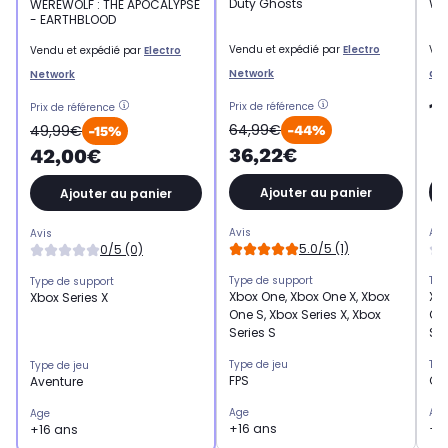
Duty Ghosts
Wil
WEREWOLF : THE APOCALYPSE
- EARTHBLOOD
Vendu et expédié par
Electro
Ven
Vendu et expédié par
Electro
Network
an
Network
1
Prix de référence
Prix de référence
64,99€
49,99€
-44%
-15%
36,22€
42,00€
Ajouter au panier
Ajouter au panier
Avis
Avi
Avis
5.0/5 (1)
0/5 (0)
Type de support
Typ
Type de support
Xbox One, Xbox One X, Xbox
Xbo
Xbox Series X
One S, Xbox Series X, Xbox
One
Series S
Ser
Type de jeu
Typ
Type de jeu
FPS
Co
Aventure
Age
Ag
Age
+16 ans
+1
+16 ans