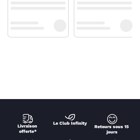
Le Club Infinity
Livraison 
Retours sous 15 
offerte*
jours