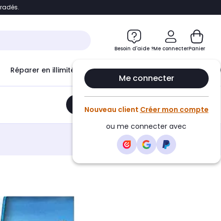
bradés.
e
Accéder directement au chatbot
Besoin d'aide ?
Me connecter
Panier
Réparer en illimité avec
Le Club Infinity
Econ
Me connecter
Ajouter au panier
•
29,99€
Nouveau client
Créer mon compte
ou me connecter avec