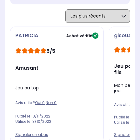
PATRICIA
gisou445
Achat vérifié
5/5
Jeu passi
Amusant
fils
Mon petit fi
Jeu au top
jeu
Avis utile ?
Oui
0
|
Non
0
Avis utile ?
Oui
Publié le
10/11/2022
Publié le
05/0
Utilisé le
13/10/2022
Utilisé le
25/12
Signaler un abus
Signaler un 