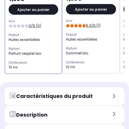
Ajouter au panier
Ajouter au panier
Avis
Avi
Avis
5.0/5 (1)
0/5 (0)
Produit
Pro
Produit
Huiles essentielles
Hui
Huiles essentielles
Parfum
Par
Parfum
Sommeil bio
Le
Parfum respirer bio
Contenance
Con
Contenance
10 ml
15 
10 ml
Caractéristiques du produit
Description