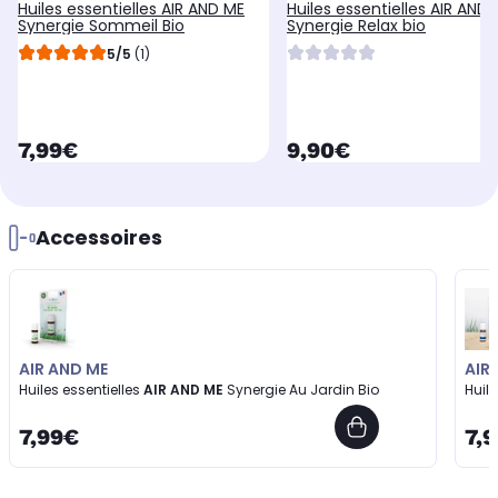
Huiles essentielles AIR AND ME
Huiles essentielles AIR AND
Synergie Sommeil Bio
Synergie Relax bio
5/5
(1)
currentPrice
currentPrice
7,99€
9,90€
Accessoires
AIR AND ME
AIR
Huiles essentielles
AIR AND ME
Synergie Au Jardin Bio
Huile
7,99€
7,