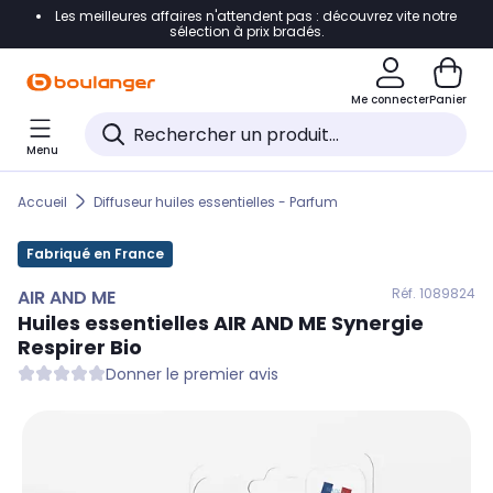
Les meilleures affaires n'attendent pas : découvrez vite notre
Accéder directement à la navigation
sélection à prix bradés.
Accéder directement au contenu
Me connecter
Panier
Accéder directement au pied de page
Menu
Accéder directement au chatbot
Accueil
Diffuseur huiles essentielles - Parfum
Fabriqué en France
Réf. 108
9824
AIR AND ME
Huiles essentielles
AIR AND ME
Synergie
Respirer Bio
Donner le premier avis