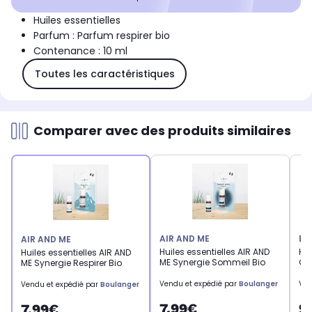
Huiles essentielles
Parfum : Parfum respirer bio
Contenance : 10 ml
Toutes les caractéristiques
Comparer avec des produits similaires
AIR AND ME
EL
AIR AND ME
Huiles essentielles AIR AND
Hui
Huiles essentielles AIR AND
ME Synergie Sommeil Bio
Cit
ME Synergie Respirer Bio
Vendu et expédié par
Boulanger
Ven
Vendu et expédié par
Boulanger
7,99€
9
7,99€