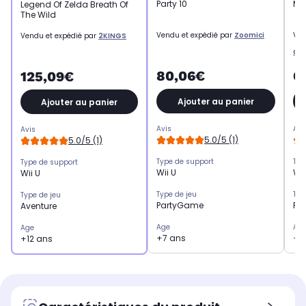
Party 10
Ma
Legend Of Zelda Breath Of
The Wild
Vendu et expédié par
Zoomici
Ven
Vendu et expédié par
2KINGS
an
80,06€
6
125,09€
Ajouter au panier
Ajouter au panier
Avis
Avi
Avis
5.0/5 (1)
5.0/5 (1)
Type de support
Typ
Type de support
Wii U
Wii
Wii U
Type de jeu
Typ
Type de jeu
PartyGame
Pl
Aventure
Age
Ag
Age
+7 ans
+3
+12 ans