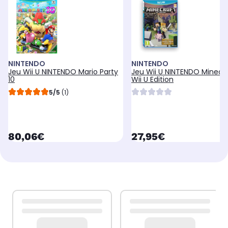
NINTENDO
NINTENDO
Jeu Wii U NINTENDO Mario Party
Jeu Wii U NINTENDO Minecr
10
Wii U Edition
5/5
(1)
currentPrice
currentPrice
80,06€
27,95€