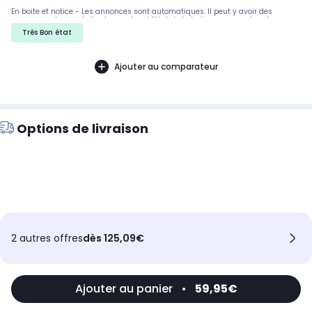
En boite et notice - Les annonces sont automatiques. Il peut y avoir des
rayures sur les produits, demandez si l'état de la boite par exemple est
important. Nous ne pouvons pas tout detailler
Très Bon état
Ajouter au comparateur
Options de livraison
2 autres offres
dès 125,09€
Ajouter au panier
•
59,95€