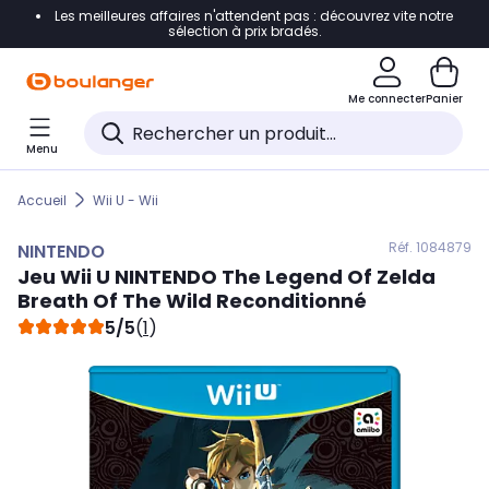
Les meilleures affaires n'attendent pas : découvrez vite notre
Accéder directement à la navigation
sélection à prix bradés.
Accéder directement au contenu
Me connecter
Panier
Accéder directement au pied de page
Menu
Accéder directement au chatbot
Accueil
Wii U - Wii
Réf. 108
4879
NINTENDO
Jeu Wii U
NINTENDO
The Legend Of Zelda
Breath Of The Wild Reconditionné
5/5
(
1
)