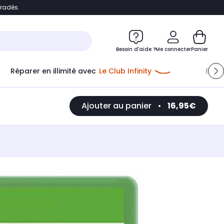
bradés.
e
Accéder directement au chatbot
Besoin d'aide ?
Me connecter
Panier
Réparer en illimité avec
Le Club Infinity
Econ
Ajouter au panier
•
16,95€