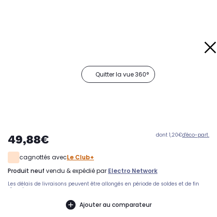
Quitter la vue 360°
dont 1,20€
d'éco-part.
49,88€
cagnottés avec
Le Club+
produit neuf
vendu & expédié par
Electro Network
Les délais de livraisons peuvent être allongés en période de soldes et de fin
d'année.
Ajouter au comparateur