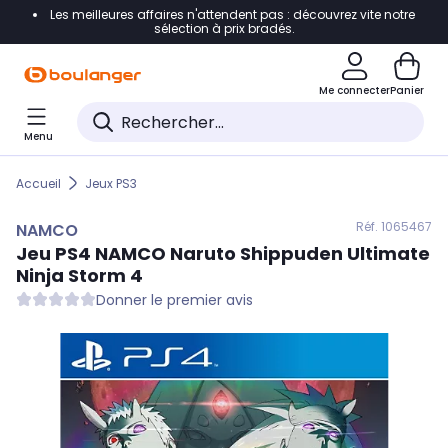
Les meilleures affaires n'attendent pas : découvrez vite notre
Accéder directement à la navigation
sélection à prix bradés.
Accéder directement au contenu
Me connecter
Panier
Accéder directement au pied de page
Menu
Accéder directement au chatbot
Accueil
Jeux PS3
Réf. 106
5467
NAMCO
Jeu PS4
NAMCO
Naruto Shippuden Ultimate
Ninja Storm 4
Donner le premier avis