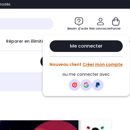
bradés.
e
Accéder directement au chatbot
Besoin d'aide ?
Me connecter
Panier
Réparer en illimité avec
Le Club Infinity
Econ
Me connecter
Ajouter au panier
•
19,95€
Nouveau client
Créer mon compte
ou me connecter avec