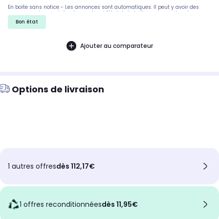
En boite sans notice - Les annonces sont automatiques. Il peut y avoir des
rayures sur les produits, demandez si l'état de la boite par exemple est
important. Nous ne pouvons pas tout detailler
Bon état
Ajouter au comparateur
Options de livraison
1 autres offres
dès 112,17€
1 offres reconditionnées
dès 11,95€