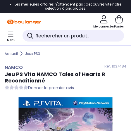
Les meilleures affaires n'attendent pas : découvrez vite notre
Accéder directement à la navigation
sélection à prix bradés.
Accéder directement au contenu
Me connecter
Panier
Accéder directement au pied de page
Menu
Accéder directement au chatbot
Accueil
Jeux PS3
Réf. 103
7484
NAMCO
Jeu PS Vita
NAMCO
Tales of Hearts R
Reconditionné
Donner le premier avis