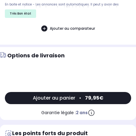
En boite et notice - Les annonces sont automatiques. Il peut y avoir des
rayures sur les produits, demandez si l'état de la boite par exemple est
important. Nous ne pouvons pas tout detailler
Très Bon état
Ajouter au comparateur
Options de livraison
Ajouter au panier
•
79,95€
Garantie légale :
2 ans
Les points forts du produit