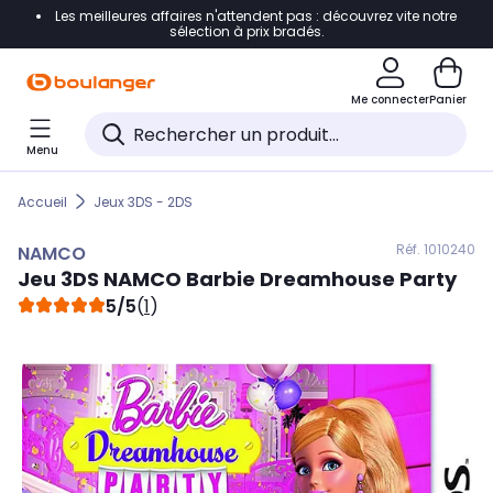
Les meilleures affaires n'attendent pas : découvrez vite notre
Accéder directement à la navigation
sélection à prix bradés.
Accéder directement au contenu
Me connecter
Panier
Accéder directement au pied de page
Menu
Accéder directement au chatbot
Accueil
Jeux 3DS - 2DS
Réf. 101
0240
NAMCO
Jeu 3DS
NAMCO
Barbie Dreamhouse Party
5/5
(
1
)