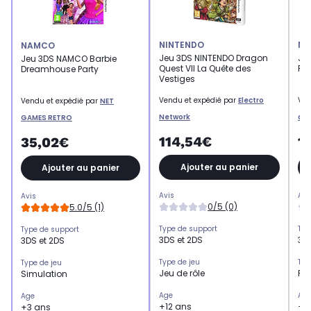
NINTENDO
NI
NAMCO
Jeu 3DS NINTENDO Dragon
Je
Jeu 3DS NAMCO Barbie
Quest VII La Quête des
Rob
Dreamhouse Party
Vestiges
Vendu et expédié par
Electro
Ven
Vendu et expédié par
NET
Network
an
GAMES RETRO
114,54€
1
35,02€
Ajouter au panier
Ajouter au panier
Avis
Avi
Avis
0/5 (0)
5.0/5 (1)
Type de support
Typ
Type de support
3DS et 2DS
3DS
3DS et 2DS
Type de jeu
Typ
Type de jeu
Jeu de rôle
Pl
Simulation
Age
Ag
Age
+12 ans
+7
+3 ans