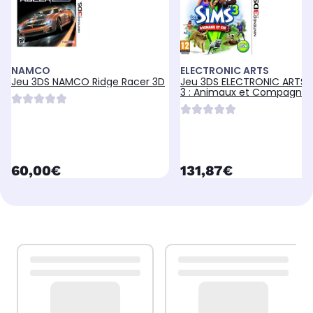
NAMCO
ELECTRONIC ARTS
Jeu 3DS NAMCO Ridge Racer 3D
Jeu 3DS ELECTRONIC ARTS 
3 : Animaux et Compagnie
currentPrice
currentPrice
60,00€
131,87€