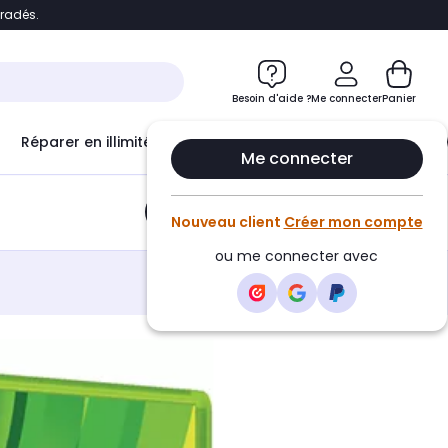
bradés.
e
Accéder directement au chatbot
Besoin d'aide ?
Me connecter
Panier
Réparer en illimité avec
Le Club Infinity
Econ
Me connecter
Ajouter au panier
•
8,95€
Nouveau client
Créer mon compte
ou me connecter avec