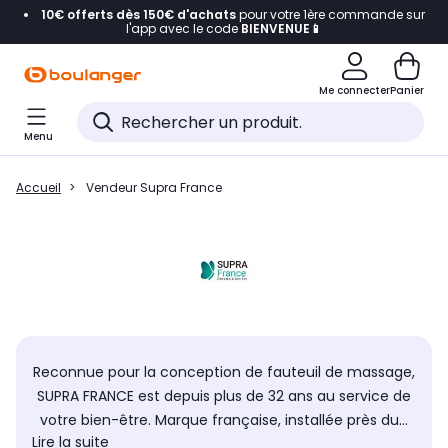
10€ offerts dès 150€ d'achats
pour votre 1ère commande sur
Accéder directement à la navigation
l'app avec le code
BIENVENUE📱
Accéder directement au contenu
Me connecter
Panier
Accéder directement au pied de page
Menu
Accéder directement au chatbot
Accueil
Vendeur Supra France
Reconnue pour la conception de fauteuil de massage,
SUPRA FRANCE est depuis plus de 32 ans au service de
votre bien-être. Marque française, installée près du...
Lire la suite