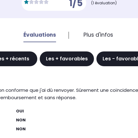
1/5
(1 évaluation)
Évaluations
Plus d'infos
es + récents
Les + favorables
Les - favorab
 conforme que j'ai dû renvoyer. Sûrement une coïncidence l'a
s remboursement et sans réponse.
OUI
NON
NON