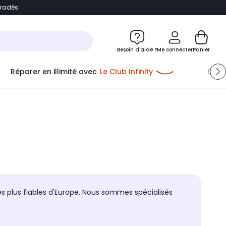
bradés.
e
Accéder directement au chatbot
Besoin d'aide ?
Me connecter
Panier
Me connecter
Réparer en illimité avec
Le Club Infinity
Econ
Nouveau client
Créer mon compte
ou me connecter avec
es plus fiables d'Europe. Nous sommes spécialisés