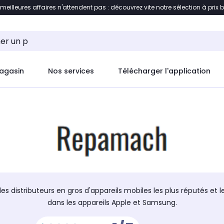
 meilleures affaires n'attendent pas : découvrez vite notre sélection à prix 
ement au contenu
Accéder directement au pied de pag
agasin
Nos services
Télécharger l'application
 distributeurs en gros d'appareils mobiles les plus réputés et l
dans les appareils Apple et Samsung.