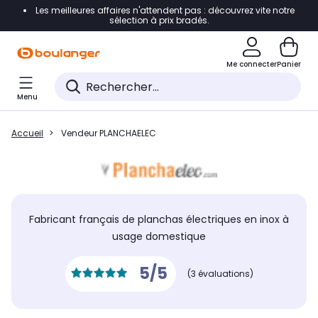
Les meilleures affaires n'attendent pas : découvrez vite notre
Accéder directement à la navigation
sélection à prix bradés.
Accéder directement au contenu
Me connecter
Panier
Accéder directement au pied de page
Menu
Accéder directement au chatbot
Accueil
Vendeur PLANCHAELEC
Fabricant français de planchas électriques en inox à
usage domestique
5/5
(3 évaluations)