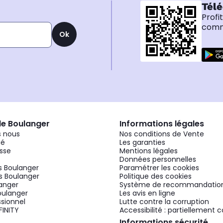
Télé
Profi
comma
Ok
de Boulanger
Informations légales
 nous
Nos conditions de Vente
gé
Les garanties
sse
Mentions légales
Données personnelles
 Boulanger
Paramétrer les cookies
 Boulanger
Politique des cookies
langer
Système de recommandatio
oulanger
Les avis en ligne
ssionnel
Lutte contre la corruption
FINITY
Accessibilité : partiellement
Informations sécurité