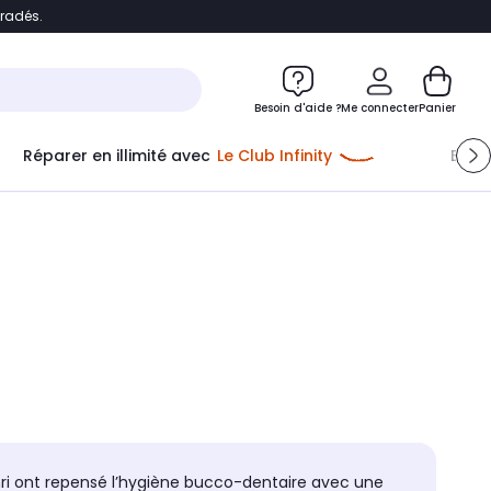
bradés.
e
Accéder directement au chatbot
Besoin d'aide ?
Me connecter
Panier
Réparer en illimité avec
Le Club Infinity
Econ
Me connecter
Nouveau client
Créer mon compte
ou me connecter avec
nri ont repensé l’hygiène bucco-dentaire avec une