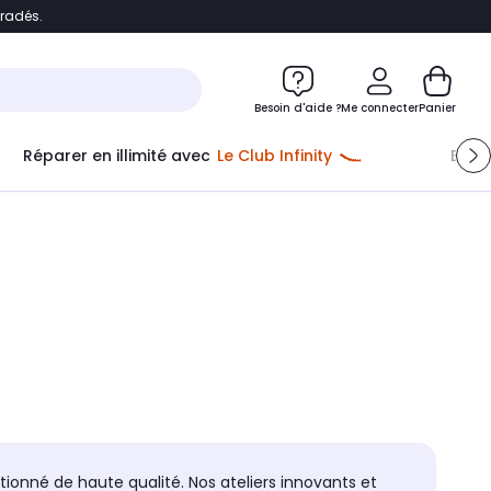
bradés.
e
Accéder directement au chatbot
Besoin d'aide ?
Me connecter
Panier
Réparer en illimité avec
Le Club Infinity
Econ
tionné de haute qualité. Nos ateliers innovants et