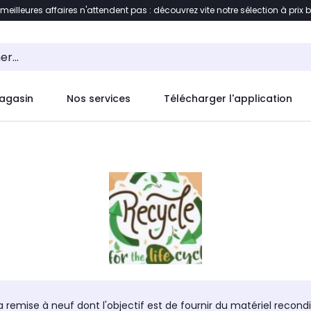
 meilleures affaires n'attendent pas : découvrez vite notre sélection à prix 
ement au contenu
Accéder directement au pied de pag
agasin
Nos services
Télécharger l'application
 remise à neuf dont l'objectif est de fournir du matériel recondi