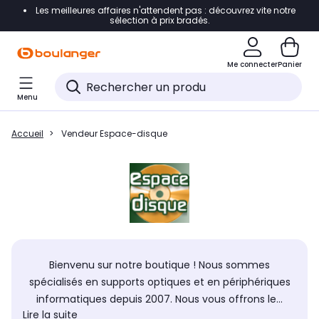
Les meilleures affaires n'attendent pas : découvrez vite notre
Accéder directement à la navigation
sélection à prix bradés.
Accéder directement au contenu
Me connecter
Panier
Accéder directement au pied de page
Menu
Accéder directement au chatbot
Accueil
Vendeur Espace-disque
Bienvenu sur notre boutique ! Nous sommes
spécialisés en supports optiques et en périphériques
informatiques depuis 2007. Nous vous offrons le...
Lire la suite