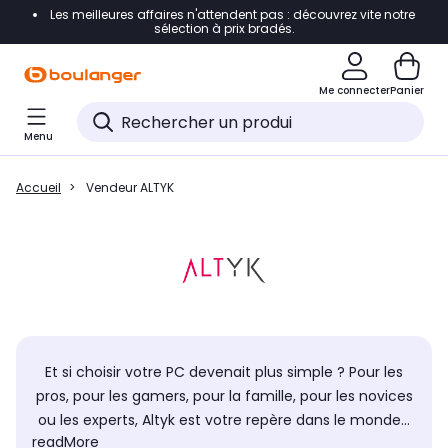
Les meilleures affaires n'attendent pas : découvrez vite notre
Accéder directement à la navigation
sélection à prix bradés.
Accéder directement au contenu
Me connecter
Panier
Accéder directement au pied de page
Menu
Accéder directement au chatbot
Accueil
Vendeur ALTYK
Et si choisir votre PC devenait plus simple ? Pour les
pros, pour les gamers, pour la famille, pour les novices
ou les experts, Altyk est votre repère dans le monde...
readMore