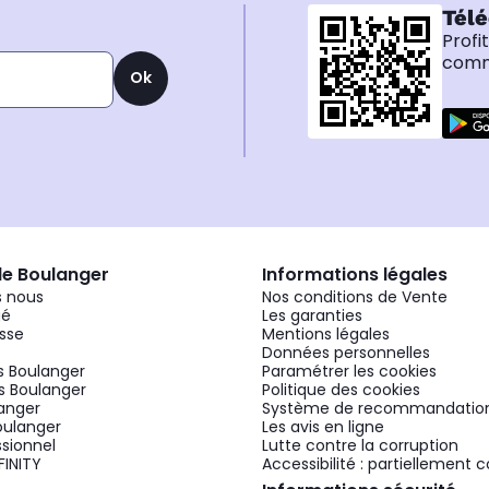
Télé
Profi
comma
Ok
de Boulanger
Informations légales
 nous
Nos conditions de Vente
gé
Les garanties
sse
Mentions légales
Données personnelles
 Boulanger
Paramétrer les cookies
 Boulanger
Politique des cookies
langer
Système de recommandatio
oulanger
Les avis en ligne
ssionnel
Lutte contre la corruption
FINITY
Accessibilité : partiellement