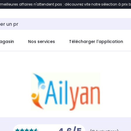
 meilleures affaires n'attendent pas : découvrez vite notre sélection à prix 
ement au contenu
Accéder directement au pied de pag
agasin
Nos services
Télécharger l'application