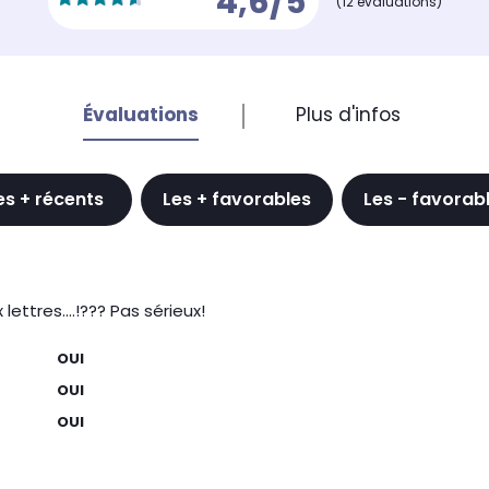
4,6/5
(12 évaluations)
Évaluations
Plus d'infos
es + récents
Les + favorables
Les - favorab
ettres....!??? Pas sérieux!
OUI
OUI
OUI