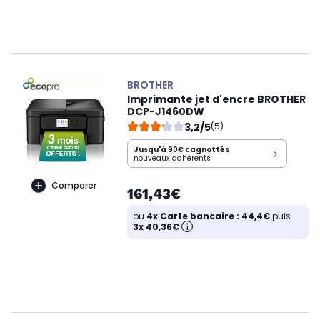
BROTHER
Imprimante jet d'encre BROTHER
DCP-J1460DW
3,2/5
(5)
Jusqu'à
90€
cagnottés
nouveaux adhérents
Comparer
161,43€
ou
4x Carte bancaire : 44,4€
puis
3x 40,36€