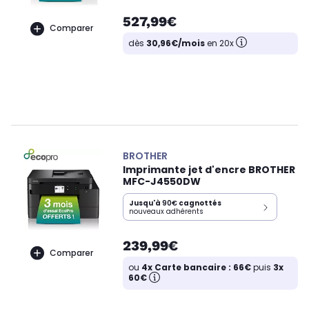
527,99€
Comparer
dès
30,96€/mois
en 20x
BROTHER
Imprimante jet d'encre BROTHER
MFC-J4550DW
Jusqu'à
90€
cagnottés
nouveaux adhérents
239,99€
Comparer
ou
4x Carte bancaire : 66€
puis
3x
60€