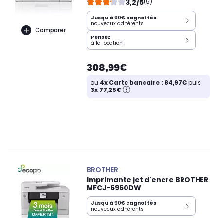
3,2/5
(5)
Jusqu'à
90€
cagnottés
nouveaux adhérents
Comparer
Pensez
à la location
308,99€
ou
4x Carte bancaire : 84,97€
puis
3x 77,25€
BROTHER
Imprimante jet d'encre BROTHER
MFCJ-6960DW
Jusqu'à
90€
cagnottés
nouveaux adhérents