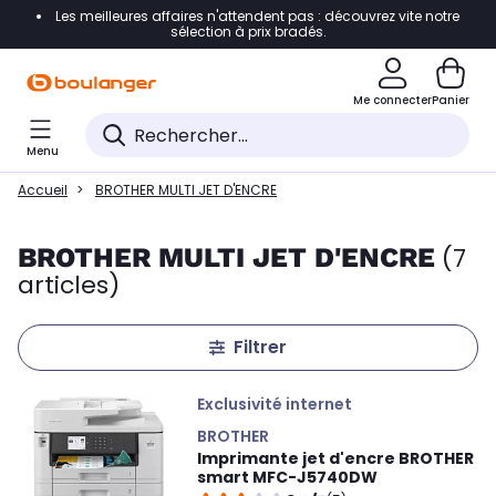
Les meilleures affaires n'attendent pas : découvrez vite notre
Accéder directement à la navigation
sélection à prix bradés.
Accéder directement au contenu
Me connecter
Panier
Accéder directement au pied de page
Menu
Accéder directement au chatbot
Accueil
BROTHER MULTI JET D'ENCRE
BROTHER MULTI JET D'ENCRE
(7
articles)
Filtrer
Exclusivité internet
BROTHER
Imprimante jet d'encre BROTHER
smart MFC-J5740DW