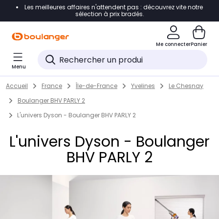
Les meilleures affaires n'attendent pas : découvrez vite notre
Accéder directement à la navigation
sélection à prix bradés.
Accéder directement au contenu
Me connecter
Panier
Accéder directement au pied de page
Menu
Accéder directement au chatbot
Return to Nav
Skip to content
Accueil
France
Île-de-France
Yvelines
Le Chesnay
Boulanger BHV PARLY 2
L'univers Dyson - Boulanger BHV PARLY 2
L'univers Dyson - Boulanger
BHV PARLY 2