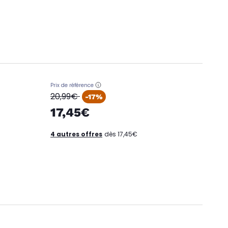
Prix de référence
oldPrice
20,99€
-17%
17,45€
4 autres offres
dès 17,45€