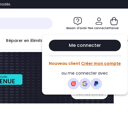
bradés.
ontenu
Accéder directement au pied de page
Besoin d'aide ?
Me connecter
Panier
Réparer en illimité avec
Le Club Infinity
Econ
Me connecter
Nouveau client
Créer mon compte
ou me connecter avec