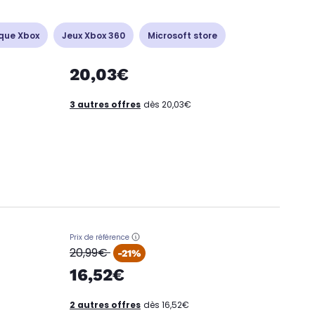
que Xbox
Jeux Xbox 360
Microsoft store
20,03€
3 autres offres
dès 20,03€
Prix de référence
oldPrice
20,99€
-21%
16,52€
2 autres offres
dès 16,52€