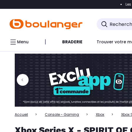
Les
Accéder directement à la navigation
Accéder directem
Accéder directement au chatbot
Menu
BRADERIE
Trouver votre m
Accueil
Console - Gaming
Xbox
Xbox S
Xbox Series X - SPIRIT O