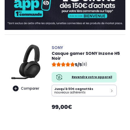
SONY
Casque gamer SONY Inzone H5
Noir
5/5
(8)
Revendre votre appareil
Comparer
Jusqu'à
90€
cagnottés
nouveaux adhérents
99,00€