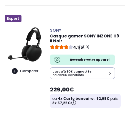
Esport
SONY
Casque gamer SONY INZONE H9
II Noir
4,1/5
(10)
Revendre votre appareil
Comparer
Jusqu'à
90€
cagnottés
nouveaux adhérents
229,00€
ou
4x Carte bancaire : 62,98€
puis
3x 57,25€