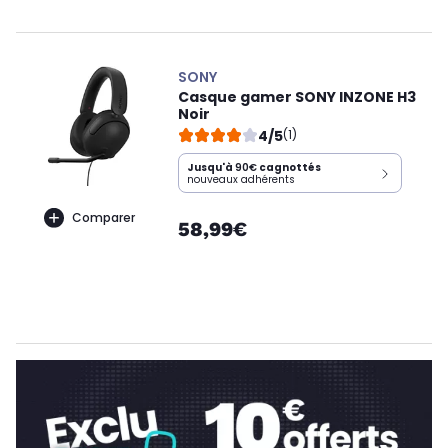
SONY
Casque gamer SONY INZONE H3
Noir
4/5
(1)
Jusqu'à
90€
cagnottés
nouveaux adhérents
Comparer
58,99€