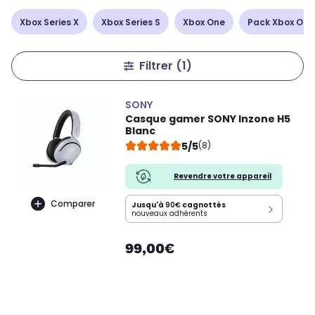
Xbox Series X
Xbox Series S
Xbox One
Pack Xbox One
Filtrer
(1)
SONY
Casque gamer SONY Inzone H5
Blanc
5/5
(8)
Revendre votre appareil
Comparer
Jusqu'à
90€
cagnottés
nouveaux adhérents
99,00€