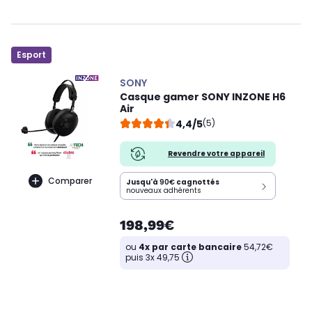
Esport
SONY
Casque gamer SONY INZONE H6
Air
4,4/5
(5)
Revendre votre appareil
Comparer
Jusqu'à
90€
cagnottés
nouveaux adhérents
198,99€
ou
4x par carte bancaire
54,72€
puis 3x 49,75