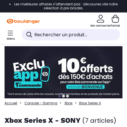
Les meilleures affaires n'attendent pas : découvrez vite notre
Accéder directement à la navigation
sélection à prix bradés.
Accéder directement à la liste des produits
Me connecter
Panier
Accéder directement au contenu
Menu
Accéder directement au pied de page
Accéder directement au chatbot
Accueil
Console - Gaming
Xbox
Xbox Series X
Xbox Series X - SONY
(7 articles)