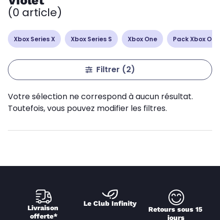
Violet
(0 article)
Xbox Series X
Xbox Series S
Xbox One
Pack Xbox One
Filtrer
(2)
Votre sélection ne correspond à aucun résultat.
Toutefois, vous pouvez modifier les filtres.
Le Club Infinity
Livraison 
Retours sous 15 
offerte*
jours