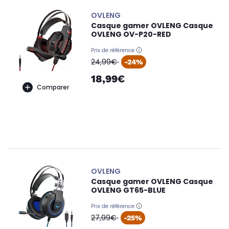
OVLENG
Casque gamer OVLENG Casque
OVLENG OV-P20-RED
Prix de référence
oldPrice
24,99€
-24%
18,99€
Comparer
OVLENG
Casque gamer OVLENG Casque
OVLENG GT65-BLUE
Prix de référence
oldPrice
27,99€
-25%