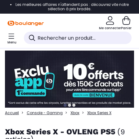
Les meilleures affaires n'attendent pas : découvrez vite notre
Accéder directement à la navigation
sélection à prix bradés.
Accéder directement à la liste des produits
Me connecter
Panier
Accéder directement au contenu
Menu
Accéder directement au pied de page
Accéder directement au chatbot
Accueil
Console - Gaming
Xbox
Xbox Series X
Xbox Series X - OVLENG PS5
(9