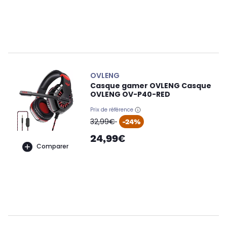
OVLENG
Casque gamer OVLENG Casque
OVLENG OV-P40-RED
Prix de référence
oldPrice
32,99€
-24%
24,99€
Comparer