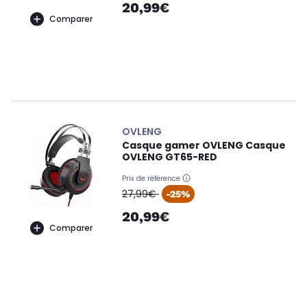
20,99€
Comparer
OVLENG
Casque gamer OVLENG Casque
OVLENG GT65-RED
Prix de référence
oldPrice
27,99€
-25%
20,99€
Comparer