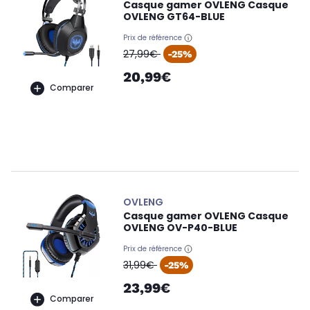
Casque gamer OVLENG Casque
OVLENG GT64-BLUE
Prix de référence
oldPrice
27,99€
-25%
20,99€
Comparer
OVLENG
Casque gamer OVLENG Casque
OVLENG OV-P40-BLUE
Prix de référence
oldPrice
31,99€
-25%
23,99€
Comparer