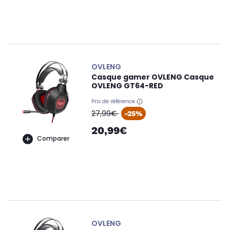
OVLENG
Casque gamer OVLENG Casque
OVLENG GT64-RED
Prix de référence
oldPrice
27,99€
-25%
20,99€
Comparer
OVLENG