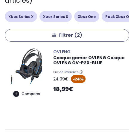
articles)
Xbox Series X
Xbox Series S
Xbox One
Pack Xbox One
Filtrer
(2)
OVLENG
Casque gamer OVLENG Casque
OVLENG OV-P20-BLUE
Prix de référence
oldPrice
24,99€
-24%
18,99€
Comparer