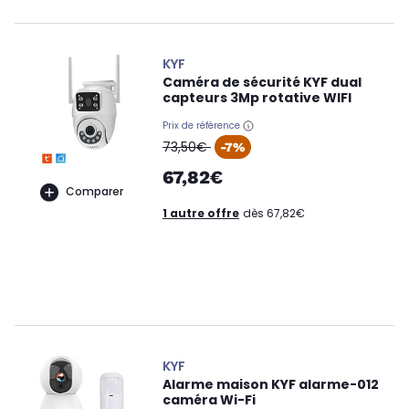
KYF
Caméra de sécurité KYF dual
capteurs 3Mp rotative WIFI
Prix de référence
oldPrice
73,50€
-7%
67,82€
Comparer
1 autre offre
dès 67,82€
KYF
Alarme maison KYF alarme-012
caméra Wi-Fi