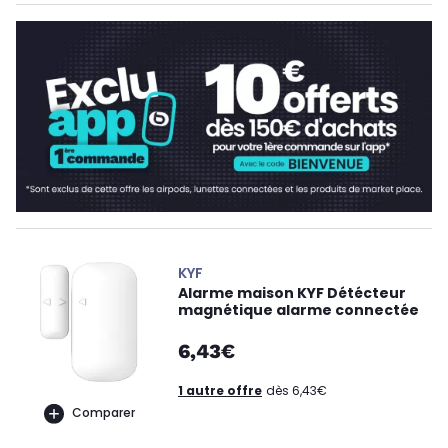
KYF
Alarme maison KYF Détécteur
magnétique alarme connectée
6,43€
1 autre offre
dès 6,43€
Comparer