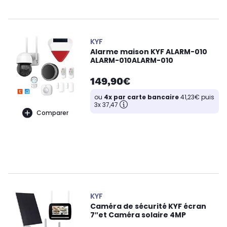
KYF
Alarme maison KYF ALARM-010
ALARM-010ALARM-010
149,90€
ou
4x par carte bancaire
41,23€ puis
3x 37,47
Comparer
KYF
Caméra de sécurité KYF écran
7″et Caméra solaire 4MP