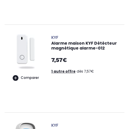
KYF
Alarme maison KYF Détécteur
magnétique alarme-012
7,57€
1 autre offre
dès 7,57€
Comparer
KYF