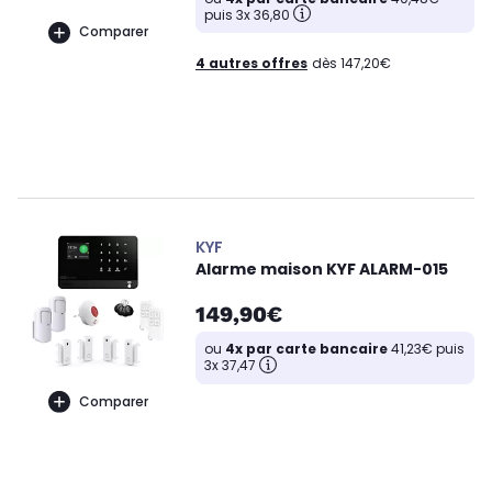
puis 3x 36,80
Comparer
4 autres offres
dès 147,20€
KYF
Alarme maison KYF ALARM-015
149,90€
ou
4x par carte bancaire
41,23€ puis
3x 37,47
Comparer