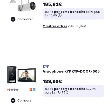
185,82€
ou
4x par carte bancaire
51,11€ puis
3x 46,45
Comparer
2 autres offres
dès 185,82€
KYF
Visiophone KYF KYF-DOOR-006
189,90€
ou
4x par carte bancaire
52,23€
puis 3x 47,47
Comparer