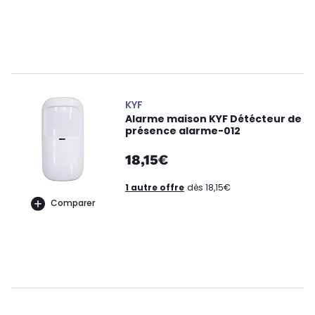
KYF
Alarme maison KYF Détécteur de
présence alarme-012
18,15€
1 autre offre
dès 18,15€
Comparer