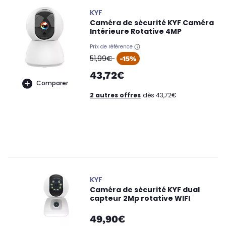
KYF
Caméra de sécurité KYF Caméra
Intérieure Rotative 4MP
Prix de référence
oldPrice
51,99€
-15%
43,72€
Comparer
2 autres offres
dès 43,72€
KYF
Caméra de sécurité KYF dual
capteur 2Mp rotative WIFI
49,90€