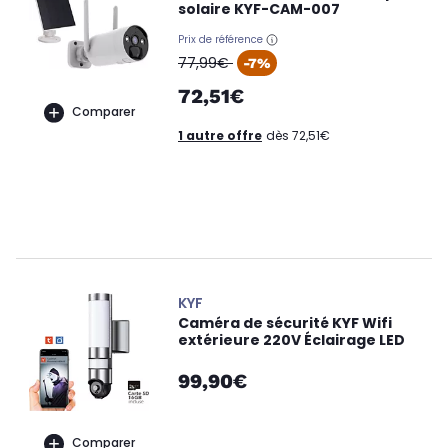
solaire KYF-CAM-007
Prix de référence
oldPrice
77,99€
-7%
72,51€
Comparer
1 autre offre
dès 72,51€
KYF
Caméra de sécurité KYF Wifi
extérieure 220V Éclairage LED
99,90€
Comparer