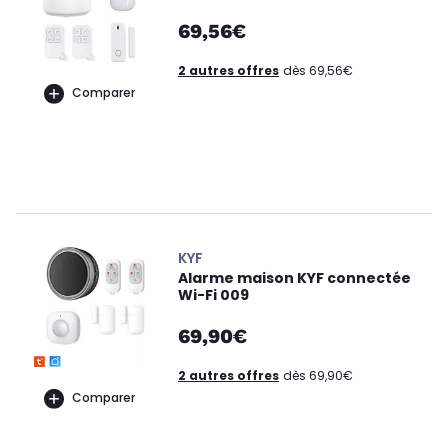
69,56€
2 autres offres
dès 69,56€
Comparer
KYF
Alarme maison KYF connectée
Wi-Fi 009
69,90€
2 autres offres
dès 69,90€
Comparer