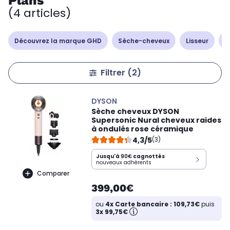
Plans
(4 articles)
Découvrez la marque GHD
Sèche-cheveux
Lisseur
B
Filtrer
(2)
DYSON
Sèche cheveux DYSON
Supersonic Nural cheveux raides
à ondulés rose céramique
4,3/5
(3)
Jusqu'à
90€
cagnottés
nouveaux adhérents
Comparer
399,00€
ou
4x Carte bancaire : 109,73€
puis
3x 99,75€