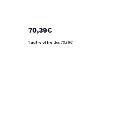
70,39€
1 autre offre
dès 70,39€