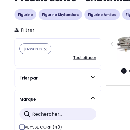
Figurine
Figurine Skylanders
Figurine Amiibo
Fi
Filtrer
jazwares
Tout effacer
Trier par
Marque
ABYSSE CORP (48)