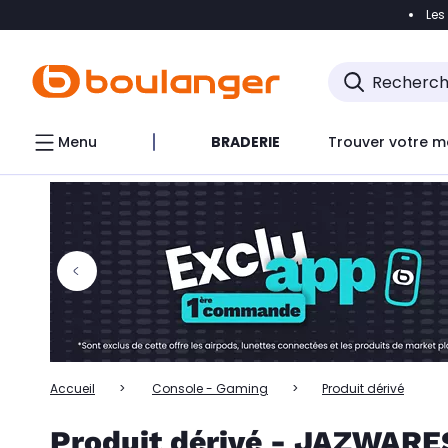
Les
Accéder directement à la navigation
Accéder directem
Accéder directement au chatbot
Menu
BRADERIE
Trouver votre m
Accueil
Console - Gaming
Produit dérivé
Produit dérivé - JAZWARE