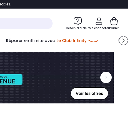
bradés.
ontenu
Accéder directement au pied de page
Besoin d'aide ?
Me connecter
Panier
Réparer en illimité avec
Le Club Infinity
Econ
Me connecter
Nouveau client
Créer mon compte
ou me connecter avec