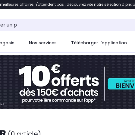
 meilleures affaires n'attendent pas : découvrez vite notre sélection à prix 
ent à la liste des produits
Accéder directement au c
agasin
Nos services
Télécharger l'application
ER
(0 article)