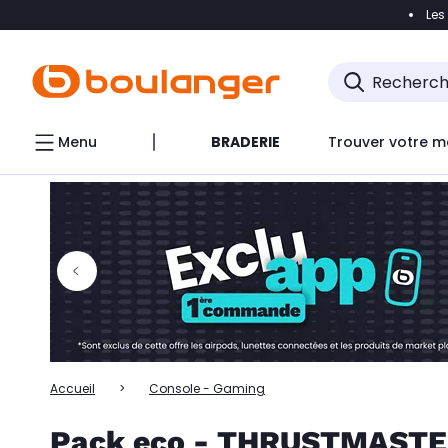
Les
Accéder directement à la navigation
Accéder directem
Accéder directement au chatbot
Menu
BRADERIE
Trouver votre m
Accueil
Console - Gaming
Pack eco - THRUSTMAST