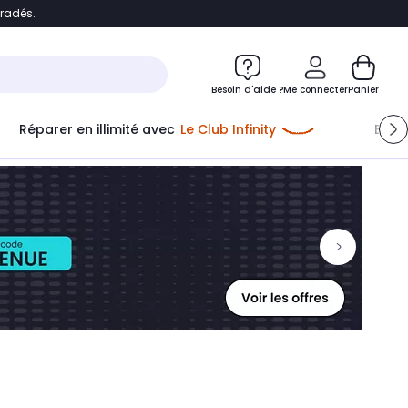
bradés.
ontenu
Accéder directement au pied de page
Besoin d'aide ?
Me connecter
Panier
Réparer en illimité avec
Le Club Infinity
Econ
Me connecter
Nouveau client
Créer mon compte
ou me connecter avec