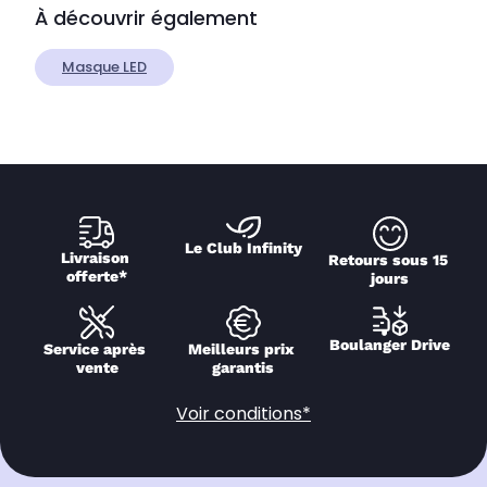
À découvrir également
Masque LED
Le Club Infinity
Livraison 
Retours sous 15 
offerte*
jours
Boulanger Drive
Service après 
Meilleurs prix 
vente
garantis
Voir conditions*