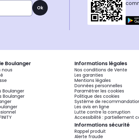
comma
Ok
de Boulanger
Informations légales
 nous
Nos conditions de Vente
gé
Les garanties
sse
Mentions légales
Données personnelles
 Boulanger
Paramétrer les cookies
 Boulanger
Politique des cookies
langer
Système de recommandatio
oulanger
Les avis en ligne
ssionnel
Lutte contre la corruption
FINITY
Accessibilité : partiellement
Informations sécurité
Rappel produit
Alerte fraude