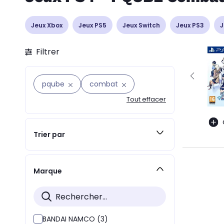
Jeux Xbox
Jeux PS5
Jeux Switch
Jeux PS3
J
Filtrer
pqube
combat
Tout effacer
Trier par
Marque
BANDAI NAMCO (3)