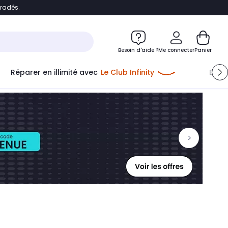
bradés.
ontenu
Accéder directement au pied de page
Besoin d'aide ?
Me connecter
Panier
Réparer en illimité avec
Le Club Infinity
Econ
Me connecter
Nouveau client
Créer mon compte
ou me connecter avec