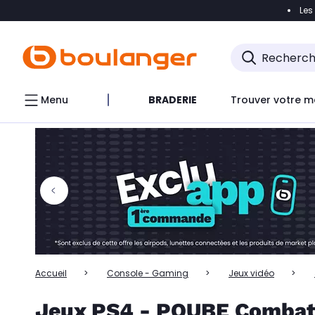
Les
Accéder directement à la navigation
Accéder directem
Accéder directement au chatbot
Menu
BRADERIE
Trouver votre m
Accueil
Console - Gaming
Jeux vidéo
Jeux PS4 - PQUBE Comba