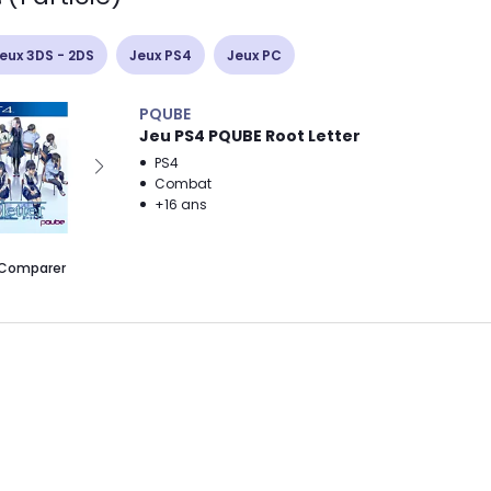
eux 3DS - 2DS
Jeux PS4
Jeux PC
PQUBE
Jeu PS4 PQUBE Root Letter
PS4
Combat
+16 ans
Comparer