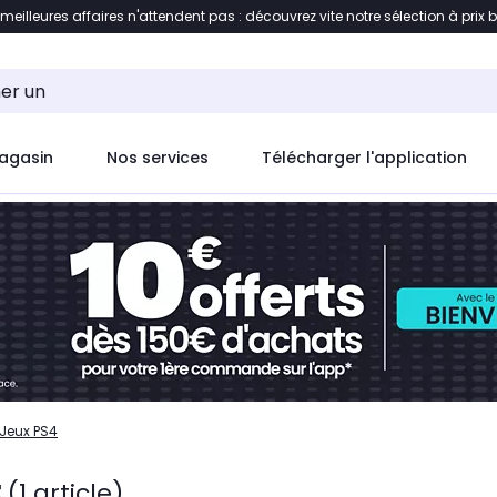
 meilleures affaires n'attendent pas : découvrez vite notre sélection à prix 
ent à la liste des produits
Accéder directement au c
agasin
Nos services
Télécharger l'application
Jeux PS4
t
(1 article)